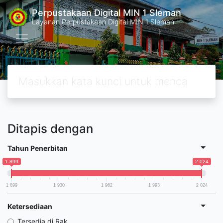
Perpustakaan Digital MIN 1 Sleman
Layanan Perpustakaan Digital MIN 1 Sleman
Ditapis dengan
Tahun Penerbitan
1 899
2 024
1 899
1 930
1 962
1 993
2 024
Ketersediaan
Tersedia di Rak