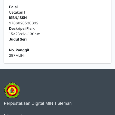
Edisi
Cetakan I
ISBN/ISSN
9786028530392
Deskripsi Fisik
15x23:xiv+130hlm
Judul Seri
-
No. Panggil
297MUHr
Perpustakaan Digital MIN 1 Sleman