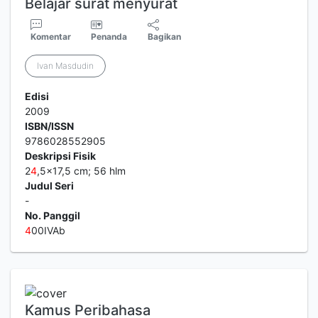
Belajar surat menyurat
Komentar
Penanda
Bagikan
Ivan Masdudin
Edisi
2009
ISBN/ISSN
9786028552905
Deskripsi Fisik
2
4
,5x17,5 cm; 56 hlm
Judul Seri
-
No. Panggil
4
00IVAb
Kamus Peribahasa