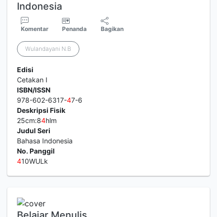
Indonesia
Komentar
Penanda
Bagikan
Wulandayani N.B
Edisi
Cetakan I
ISBN/ISSN
978-602-6317-
4
7-6
Deskripsi Fisik
25cm:8
4
hlm
Judul Seri
Bahasa Indonesia
No. Panggil
4
10WULk
Belajar Menulis