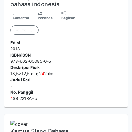
bahasa indonesia
Komentar
Penanda
Bagikan
Rahma Fitri
Edisi
2018
ISBN/ISSN
978-602-60085-6-5
Deskripsi Fisik
18,5x12,5 cm; 2
4
2hlm
Judul Seri
-
No. Panggil
4
99.221RAHb
Kamus Slang Bahasa