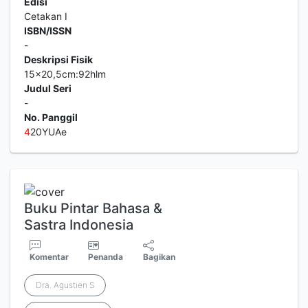
Edisi
Cetakan I
ISBN/ISSN
-
Deskripsi Fisik
15x20,5cm:92hlm
Judul Seri
-
No. Panggil
4
20YUAe
Buku Pintar Bahasa &
Sastra Indonesia
Komentar
Penanda
Bagikan
Dra. Agustien S