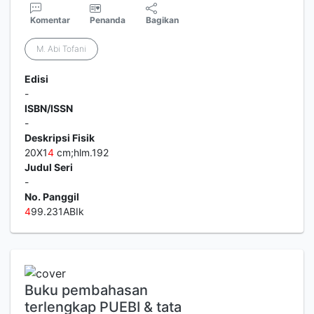
Komentar
Penanda
Bagikan
M. Abi Tofani
Edisi
-
ISBN/ISSN
-
Deskripsi Fisik
20X1
4
cm;hlm.192
Judul Seri
-
No. Panggil
4
99.231ABIk
Buku pembahasan
terlengkap PUEBI & tata