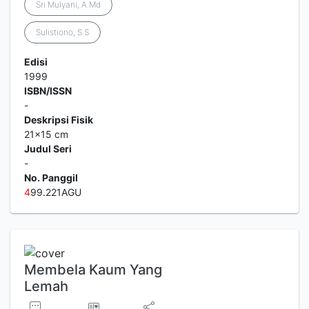
Sri Mulyani, A.Md
Sulistiono, S.S
Edisi
1999
ISBN/ISSN
-
Deskripsi Fisik
21x15 cm
Judul Seri
-
No. Panggil
4
99.221AGU
Membela Kaum Yang
Lemah