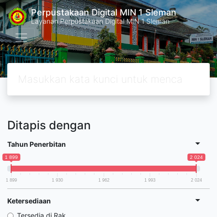
Perpustakaan Digital MIN 1 Sleman
Layanan Perpustakaan Digital MIN 1 Sleman
Ditapis dengan
Tahun Penerbitan
1 899
2 024
1 899
1 930
1 962
1 993
2 024
Ketersediaan
Tersedia di Rak