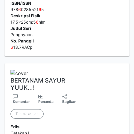
ISBN/ISSN
978
6
0285521
6
5
Deskripsi Fisik
17,5x25cm:5
6
hlm
Judul Seri
Pengayaan
No. Panggil
6
13.7RACp
BERTANAM SAYUR
YUUK...!
Komentar
Penanda
Bagikan
Tim Mekarsari
Edisi
Cetakan I