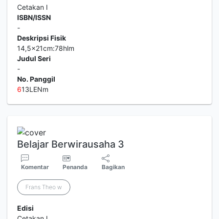
Cetakan I
ISBN/ISSN
-
Deskripsi Fisik
14,5x21cm:78hlm
Judul Seri
-
No. Panggil
6
13LENm
Belajar Berwirausaha 3
Komentar
Penanda
Bagikan
Frans Theo w
Edisi
Cetakan I