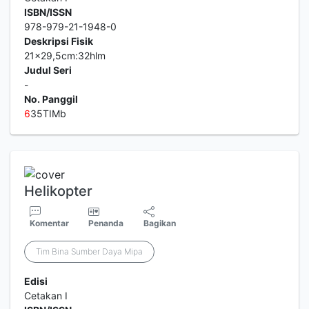
ISBN/ISSN
978-979-21-1948-0
Deskripsi Fisik
21x29,5cm:32hlm
Judul Seri
-
No. Panggil
6
35TIMb
Helikopter
Komentar
Penanda
Bagikan
Tim Bina Sumber Daya Mipa
Edisi
Cetakan I