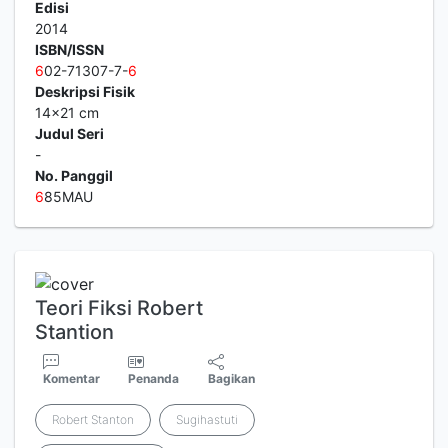
Edisi
2014
ISBN/ISSN
6
02-71307-7-
6
Deskripsi Fisik
14x21 cm
Judul Seri
-
No. Panggil
6
85MAU
Teori Fiksi Robert
Stantion
Komentar
Penanda
Bagikan
Robert Stanton
Sugihastuti