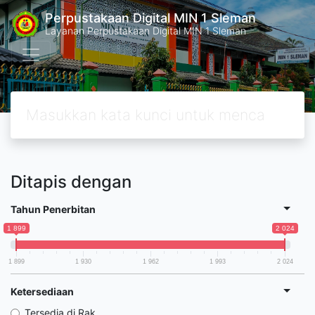
Perpustakaan Digital MIN 1 Sleman
Layanan Perpustakaan Digital MIN 1 Sleman
Ditapis dengan
Tahun Penerbitan
1 899
2 024
1 899
1 930
1 962
1 993
2 024
Ketersediaan
Tersedia di Rak