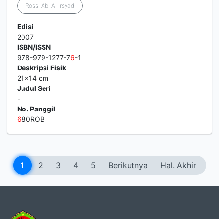
Rossi Abi Al Irsyad
Edisi
2007
ISBN/ISSN
978-979-1277-7
6
-1
Deskripsi Fisik
21x14 cm
Judul Seri
-
No. Panggil
6
80ROB
1
2
3
4
5
Berikutnya
Hal. Akhir