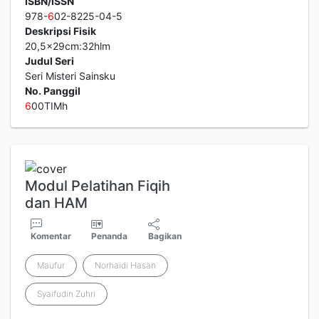
ISBN/ISSN
978-
6
02-8225-04-5
Deskripsi Fisik
20,5x29cm:32hlm
Judul Seri
Seri Misteri Sainsku
No. Panggil
6
00TIMh
Modul Pelatihan Fiqih
dan HAM
Komentar
Penanda
Bagikan
Maufur
Norhaidi Hasan
Syaifudin Zuhri