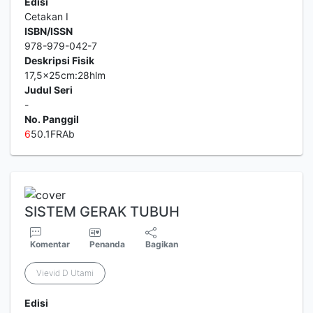
Edisi
Cetakan I
ISBN/ISSN
978-979-042-7
Deskripsi Fisik
17,5x25cm:28hlm
Judul Seri
-
No. Panggil
6
50.1FRAb
SISTEM GERAK TUBUH
Komentar
Penanda
Bagikan
Vievid D Utami
Edisi