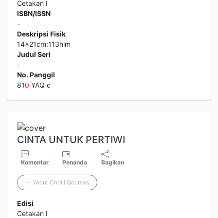
Cetakan I
ISBN/ISSN
-
Deskripsi Fisik
14x21cm:113hlm
Judul Seri
-
No. Panggil
81
0
YAQ c
CINTA UNTUK PERTIWI
Komentar
Penanda
Bagikan
H. Yaqut Cholil Qoumas
Edisi
Cetakan I