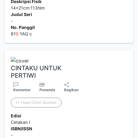
Deskripsi Fisik
14x21cm:113hlm
Judul Seri
-
No. Panggil
81
0
YAQ c
CINTAKU UNTUK
PERTIWI
Komentar
Penanda
Bagikan
H. Yaqut Cholil Qoumas
Edisi
Cetakan I
ISBN/ISSN
-