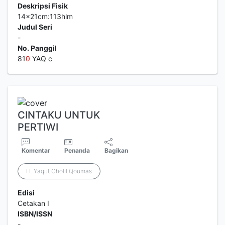
Deskripsi Fisik
14x21cm:113hlm
Judul Seri
-
No. Panggil
81
0
YAQ c
CINTAKU UNTUK
PERTIWI
Komentar
Penanda
Bagikan
H. Yaqut Cholil Qoumas
Edisi
Cetakan I
ISBN/ISSN
-