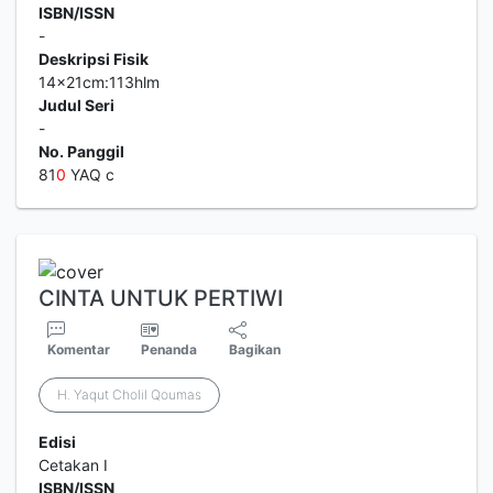
ISBN/ISSN
-
Deskripsi Fisik
14x21cm:113hlm
Judul Seri
-
No. Panggil
81
0
YAQ c
CINTA UNTUK PERTIWI
Komentar
Penanda
Bagikan
H. Yaqut Cholil Qoumas
Edisi
Cetakan I
ISBN/ISSN