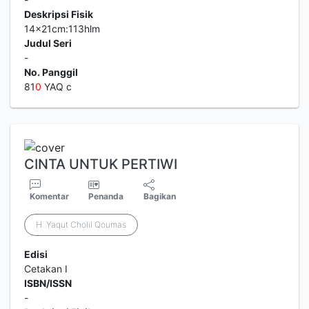
Deskripsi Fisik
14x21cm:113hlm
Judul Seri
-
No. Panggil
81
0
YAQ c
CINTA UNTUK PERTIWI
Komentar
Penanda
Bagikan
H. Yaqut Cholil Qoumas
Edisi
Cetakan I
ISBN/ISSN
-