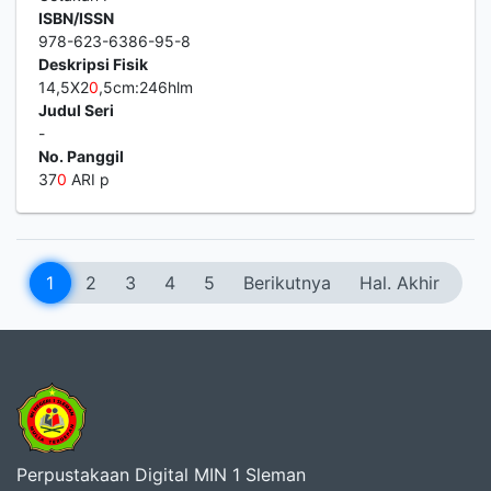
ISBN/ISSN
978-623-6386-95-8
Deskripsi Fisik
14,5X2
0
,5cm:246hlm
Judul Seri
-
No. Panggil
37
0
ARI p
1
2
3
4
5
Berikutnya
Hal. Akhir
Perpustakaan Digital MIN 1 Sleman