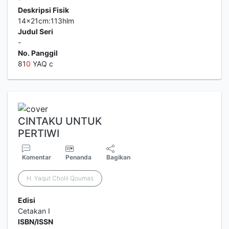
Deskripsi Fisik
14x21cm:113hlm
Judul Seri
-
No. Panggil
81
0
YAQ c
CINTAKU UNTUK
PERTIWI
Komentar
Penanda
Bagikan
H. Yaqut Cholil Qoumas
Edisi
Cetakan I
ISBN/ISSN