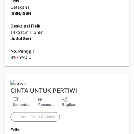
Edisi
Cetakan I
ISBN/ISSN
-
Deskripsi Fisik
14x21cm:113hlm
Judul Seri
-
No. Panggil
81
0
YAQ c
CINTA UNTUK PERTIWI
Komentar
Penanda
Bagikan
H. Yaqut Cholil Qoumas
Edisi