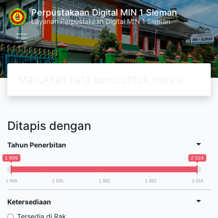
Perpustakaan Digital MIN 1 Sleman
Layanan Perpustakaan Digital MIN 1 Sleman
Ditapis dengan
Tahun Penerbitan
1 899
2 024
1 899
1 930
1 962
1 993
2 024
Ketersediaan
Tersedia di Rak