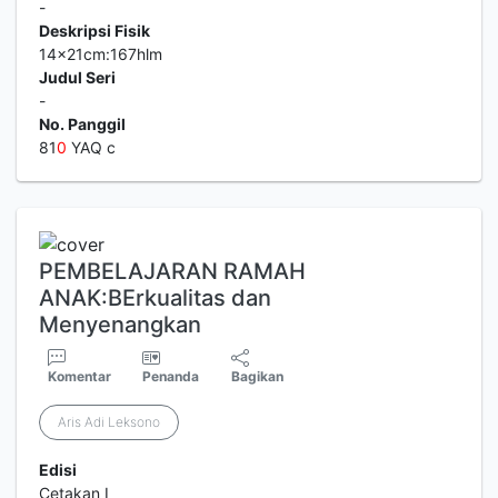
-
Deskripsi Fisik
14x21cm:167hlm
Judul Seri
-
No. Panggil
81
0
YAQ c
PEMBELAJARAN RAMAH
ANAK:BErkualitas dan
Menyenangkan
Komentar
Penanda
Bagikan
Aris Adi Leksono
Edisi
Cetakan I