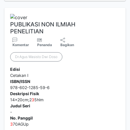
PUBLIKASI NON ILMIAH
PENELITIAN
Komentar
Penanda
Bagikan
Dr.Agus Wasisto Dwi Doso
Edisi
Cetakan I
ISBN/ISSN
978-602-1285-59-6
Deskripsi Fisik
14x20cm;2
3
5hlm
Judul Seri
-
No. Panggil
3
70AGUp