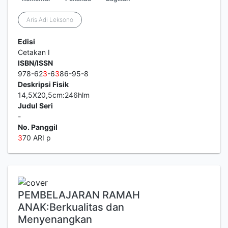
Aris Adi Leksono
Edisi
Cetakan I
ISBN/ISSN
978-62
3
-6
3
86-95-8
Deskripsi Fisik
14,5X20,5cm:246hlm
Judul Seri
-
No. Panggil
3
70 ARI p
PEMBELAJARAN RAMAH
ANAK:Berkualitas dan
Menyenangkan