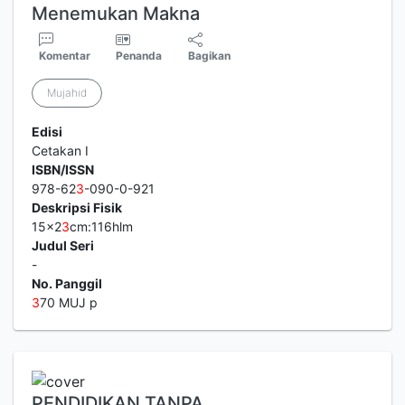
Menemukan Makna
Komentar
Penanda
Bagikan
Mujahid
Edisi
Cetakan I
ISBN/ISSN
978-62
3
-090-0-921
Deskripsi Fisik
15x2
3
cm:116hlm
Judul Seri
-
No. Panggil
3
70 MUJ p
PENDIDIKAN TANPA