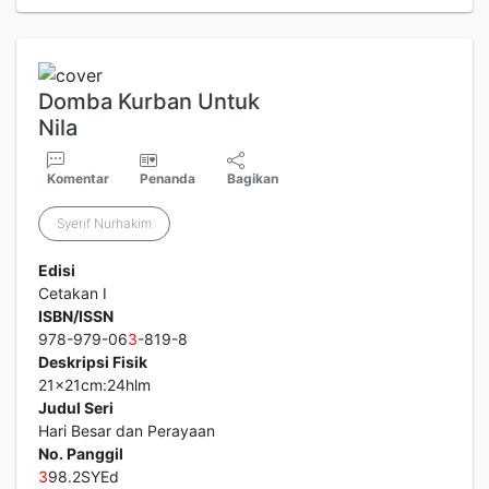
Domba Kurban Untuk
Nila
Komentar
Penanda
Bagikan
Syerif Nurhakim
Edisi
Cetakan I
ISBN/ISSN
978-979-06
3
-819-8
Deskripsi Fisik
21x21cm:24hlm
Judul Seri
Hari Besar dan Perayaan
No. Panggil
3
98.2SYEd