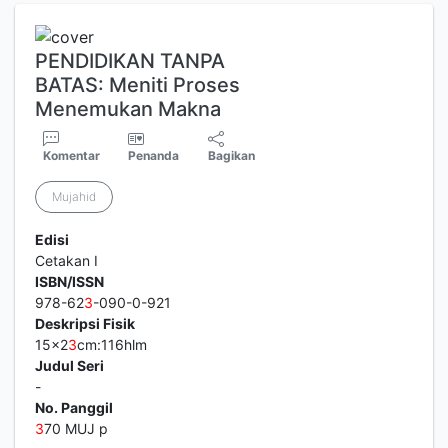
PENDIDIKAN TANPA
BATAS: Meniti Proses
Menemukan Makna
Komentar
Penanda
Bagikan
Mujahid
Edisi
Cetakan I
ISBN/ISSN
978-62
3
-090-0-921
Deskripsi Fisik
15x2
3
cm:116hlm
Judul Seri
-
No. Panggil
3
70 MUJ p