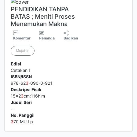
PENDIDIKAN TANPA
BATAS ; Meniti Proses
Menemukan Makna
Komentar
Penanda
Bagikan
Mujahid
Edisi
Cetakan I
ISBN/ISSN
978-62
3
-090-0-921
Deskripsi Fisik
15x2
3
cm:116hlm
Judul Seri
-
No. Panggil
3
70 MUJ p