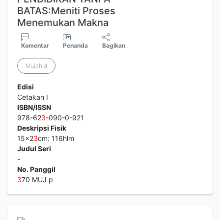
BATAS:Meniti Proses
Menemukan Makna
Komentar
Penanda
Bagikan
Mujahid
Edisi
Cetakan I
ISBN/ISSN
978-62
3
-090-0-921
Deskripsi Fisik
15x2
3
cm: 116hlm
Judul Seri
-
No. Panggil
3
70 MUJ p