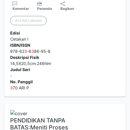
Komentar
Penanda
Bagikan
Aris Adi Leksono
Edisi
Cetakan I
ISBN/ISSN
978-62
3
-6
3
86-95-8
Deskripsi Fisik
14,5X20,5cm:246hlm
Judul Seri
-
No. Panggil
3
70 ARI P
PENDIDIKAN TANPA
BATAS:Meniti Proses