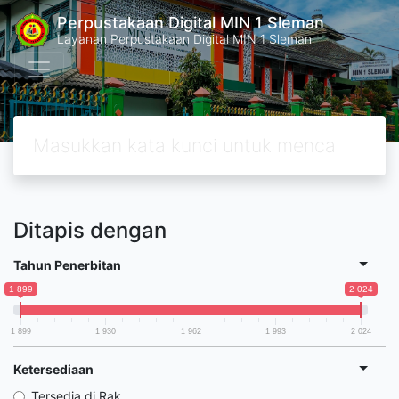
Perpustakaan Digital MIN 1 Sleman
Layanan Perpustakaan Digital MIN 1 Sleman
Ditapis dengan
Tahun Penerbitan
1 899
2 024
1 899
1 930
1 962
1 993
2 024
Ketersediaan
Tersedia di Rak