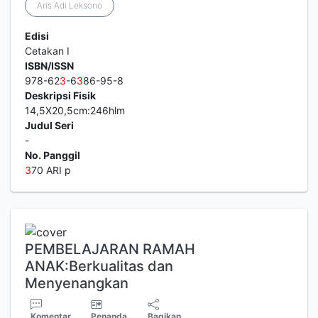
Aris Adi Leksono
Edisi
Cetakan I
ISBN/ISSN
978-62
3
-6
3
86-95-8
Deskripsi Fisik
14,5X20,5cm:246hlm
Judul Seri
-
No. Panggil
3
70 ARI p
PEMBELAJARAN RAMAH
ANAK:Berkualitas dan
Menyenangkan
Komentar
Penanda
Bagikan