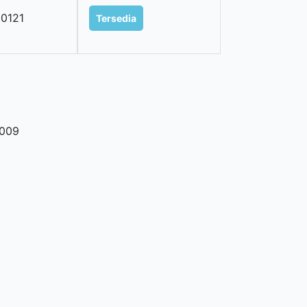
0121
Tersedia
009