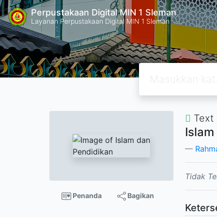
Perpustakaan Digital MIN 1 Sleman
Layanan Perpustakaan Digital MIN 1 Sleman
Text
Islam
Rahma
Tidak Te
Penanda
Bagikan
Keters