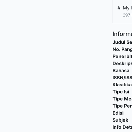
#
My 
297 
Informa
Judul Se
No. Pang
Penerbi
Deskrips
Bahasa
ISBN/IS
Klasifika
Tipe Isi
Tipe Me
Tipe P
Edisi
Subjek
Info Deta