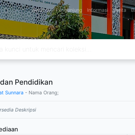
Beranda
Pengunjung
Informasi
Berita
B
 dan Pendidikan
t Sunnara
- Nama Orang;
rsedia Deskripsi
ediaan