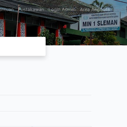
antuan
Pustakawan
Login Admin
Area Anggota