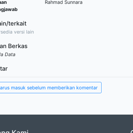
aan
Rahmad Sunnara
ngjawab
ain/terkait
sedia versi lain
an Berkas
da Data
tar
arus masuk sebelum memberikan komentar
ang Kami