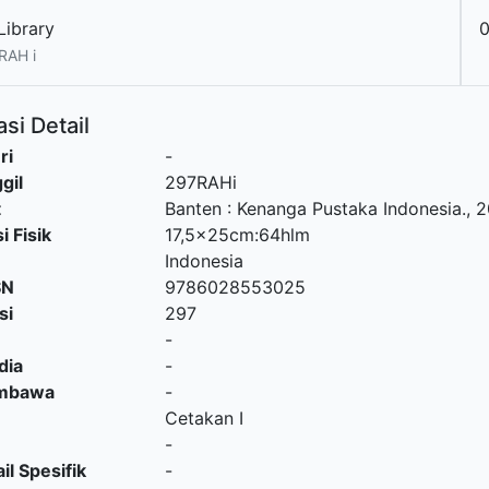
Library
0
RAH i
si Detail
ri
-
gil
297RAHi
t
Banten
:
Kenanga Pustaka Indonesia
.,
2
i Fisik
17,5x25cm:64hlm
Indonesia
SN
9786028553025
si
297
-
dia
-
embawa
-
Cetakan I
-
il Spesifik
-