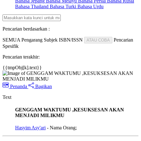
Bahasa Jepang
Bahasa Melayu
Bahasa Persia
Bahasa Rusia
Bahasa Thailand
Bahasa Turki
Bahasa Urdu
Pencarian berdasarkan :
SEMUA
Pengarang
Subjek
ISBN/ISSN
Pencarian
ATAU COBA
Spesifik
Pencarian terakhir:
{{tmpObj[k].text}}
Penanda
Bagikan
Text
GENGGAM WAKTUMU ,KESUKSESAN AKAN
MENJADI MILIKMU
Hasyim Asy'ari
- Nama Orang;