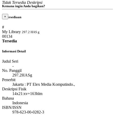
Tidak Tersedia Deskripsi
Kemana ingin Anda bagikan?
×
Ketersediaan
#
My Library
297.2 HAS g
00134
Tersedia
Informasi Detail
Judul Seri
-
No. Panggil
297.2HASg
Penerbit
Jakarta
:
PT Elex Media Komputindo
.,
Deskripsi Fisik
14x21:xv+163hlm
Bahasa
Indonesia
ISBN/ISSN
978-623-00-0282-3