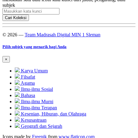
subjek
Cari Koleksi
© 2026 —
Team Madrasah Digital MIN 1 Sleman
Pilih subjek yang menarik bagi Anda
×
Karya Umum
Filsafat
Agama
Ilmu-ilmu Sosial
Bahasa
Ilmu-ilmu Murni
Ilmu-ilmu Terapan
Kesenian, Hiburan, dan Olahraga
Kesusastraan
Geografi dan Sejarah
Icons made by
Freepik
from
www.flaticon.com