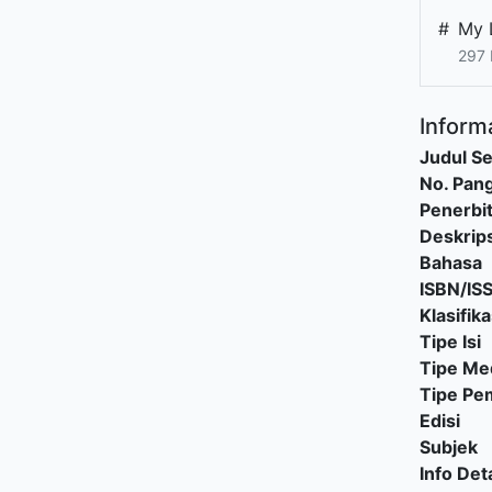
#
My 
297 
Informa
Judul Se
No. Pang
Penerbi
Deskrips
Bahasa
ISBN/IS
Klasifika
Tipe Isi
Tipe Me
Tipe P
Edisi
Subjek
Info Deta