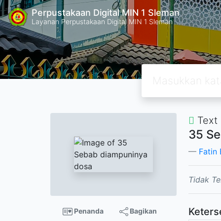
Perpustakaan Digital MIN 1 Sleman
Layanan Perpustakaan Digital MIN 1 Sleman
Text
35 Se
Fatin 
Tidak Te
Keters
Penanda
Bagikan