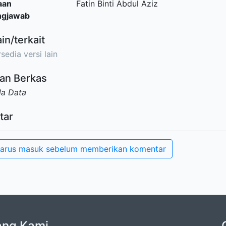
aan
Fatin Binti Abdul Aziz
ngjawab
ain/terkait
sedia versi lain
an Berkas
da Data
tar
arus masuk sebelum memberikan komentar
ang Kami