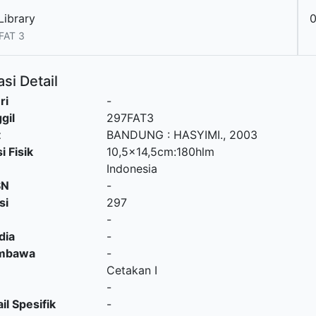
Library
FAT 3
si Detail
ri
-
gil
297FAT3
t
BANDUNG
:
HASYIMI
.,
2003
i Fisik
10,5x14,5cm:180hlm
Indonesia
SN
-
si
297
-
dia
-
embawa
-
Cetakan I
-
il Spesifik
-