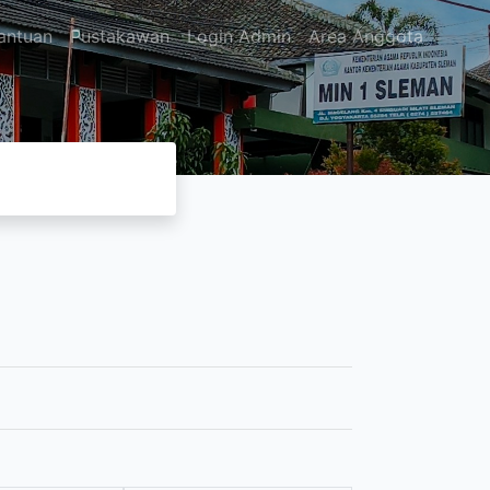
antuan
Pustakawan
Login Admin
Area Anggota