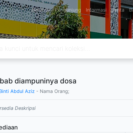
Beranda
Pengunjung
Informasi
Berita
B
bab diampuninya dosa
Binti Abdul Aziz
- Nama Orang;
rsedia Deskripsi
ediaan