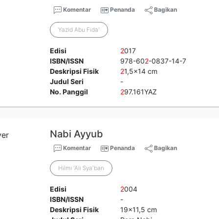
Komentar
Penanda
Bagikan
Yazid Abu Fida'
Edisi
2
017
ISBN/ISSN
978-60
2
-0837-14-7
Deskripsi Fisik
2
1,5x14 cm
Judul Seri
-
No. Panggil
2
97.161YAZ
Nabi Ayyub
Komentar
Penanda
Bagikan
Hilmi 'Ali Sya'ban
Edisi
2
004
ISBN/ISSN
-
Deskripsi Fisik
19x11,5 cm