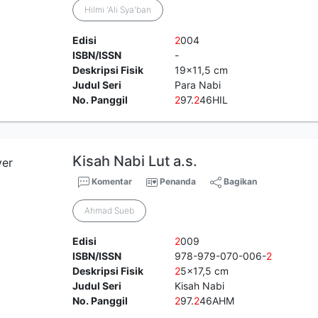
Hilmi 'Ali Sya'ban
Edisi
2
004
ISBN/ISSN
-
Deskripsi Fisik
19x11,5 cm
Judul Seri
Para Nabi
No. Panggil
2
97.
2
46HIL
Kisah Nabi Lut a.s.
Komentar
Penanda
Bagikan
Ahmad Sueb
Edisi
2
009
ISBN/ISSN
978-979-070-006-
2
Deskripsi Fisik
2
5x17,5 cm
Judul Seri
Kisah Nabi
No. Panggil
2
97.
2
46AHM