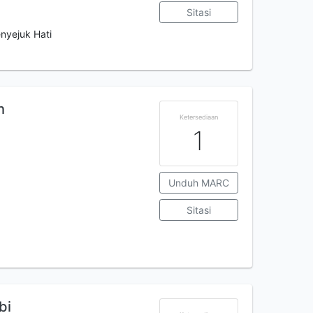
Sitasi
nyejuk Hati
h
Ketersediaan
1
Unduh MARC
Sitasi
bi