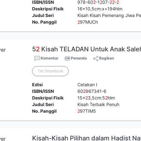
ISBN/ISSN
978-60
2
-1
2
07-
2
2
-
2
Deskripsi Fisik
16x10,5cm:x+194hlm
Judul Seri
Kisah Kisah Pemenang Jiwa Pe
No. Panggil
2
97MUCh
5
2
Kisah TELADAN Untuk Anak Sale
Komentar
Penanda
Bagikan
Tim Smartbook
Edisi
Cetakan I
ISBN/ISSN
60
2
967341-6
Deskripsi Fisik
15x
2
3,5cm:5
2
hlm
Judul Seri
Kisah Terbaik Penuh
No. Panggil
2
97TIM5
Kisah-Kisah Pilihan dalam Hadist Na