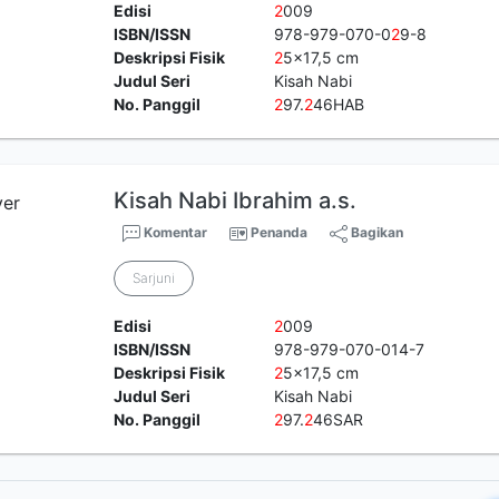
Edisi
2
009
ISBN/ISSN
978-979-070-0
2
9-8
Deskripsi Fisik
2
5x17,5 cm
Judul Seri
Kisah Nabi
No. Panggil
2
97.
2
46HAB
Kisah Nabi Ibrahim a.s.
Komentar
Penanda
Bagikan
Sarjuni
Edisi
2
009
ISBN/ISSN
978-979-070-014-7
Deskripsi Fisik
2
5x17,5 cm
Judul Seri
Kisah Nabi
No. Panggil
2
97.
2
46SAR