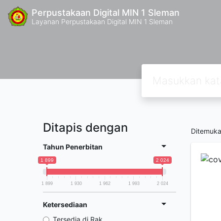
Perpustakaan Digital MIN 1 Sleman
Layanan Perpustakaan Digital MIN 1 Sleman
Ditapis dengan
Ditemuk
Tahun Penerbitan
1 899
2 024
1 899
1 930
1 962
1 993
2 024
Ketersediaan
Tersedia di Rak