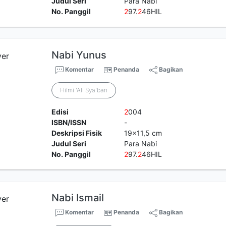
Judul Seri
Para Nabi
No. Panggil
2
97.
2
46HIL
Nabi Yunus
Komentar
Penanda
Bagikan
Hilmi 'Ali Sya'ban
Edisi
2
004
ISBN/ISSN
-
Deskripsi Fisik
19x11,5 cm
Judul Seri
Para Nabi
No. Panggil
2
97.
2
46HIL
Nabi Ismail
Komentar
Penanda
Bagikan