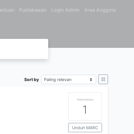
antuan
Pustakawan
Login Admin
Area Anggota
Sort by
Ketersediaan
1
Unduh MARC