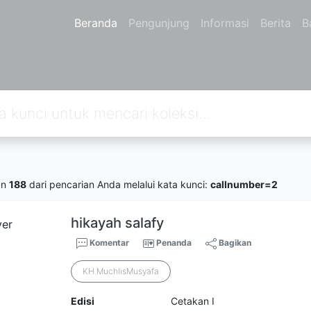
Beranda
Pengunjung
Informasi
Berita
B
an
188
dari pencarian Anda melalui kata kunci:
callnumber=2
hikayah salafy
Komentar
Penanda
Bagikan
KH.MuchlisMusyafa
Edisi
Cetakan I