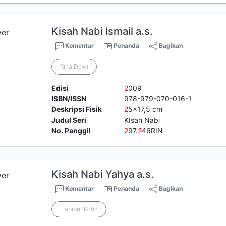
Kisah Nabi Ismail a.s.
Komentar
Penanda
Bagikan
Rina Dewi
Edisi
2
009
ISBN/ISSN
978-979-070-016-1
Deskripsi Fisik
2
5x17,5 cm
Judul Seri
KIsah Nabi
No. Panggil
2
97.
2
46RIN
Kisah Nabi Yahya a.s.
Komentar
Penanda
Bagikan
Habibur Rofiq