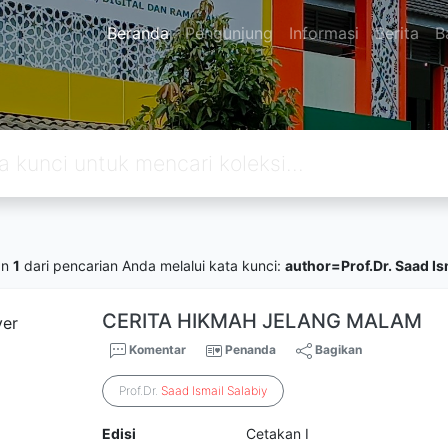
Beranda
Pengunjung
Informasi
Berita
B
an
1
dari pencarian Anda melalui kata kunci:
author=Prof.Dr. Saad Ism
CERITA HIKMAH JELANG MALAM
Komentar
Penanda
Bagikan
Prof.Dr.
Saad
Ismail
Salabiy
Edisi
Cetakan I