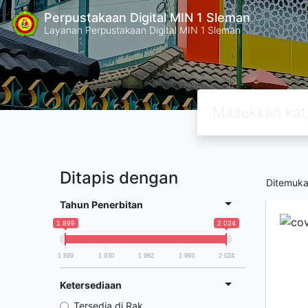
Perpustakaan Digital MIN 1 Sleman
Layanan Perpustakaan Digital MIN 1 Sleman
Ditapis dengan
Ditemuk
Tahun Penerbitan
1 899
2 024
1 899
1 930
1 962
1 993
2 024
Ketersediaan
Tersedia di Rak