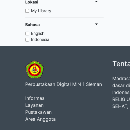
Lokasi
My Library
Bahasa
English
Indonesia
Tent
Madrasa
Perpustakaan Digital MIN 1 Sleman
dasar d
Indones
Informasi
RELIGI
Layanan
SEHAT,
Pustakawan
Area Anggota