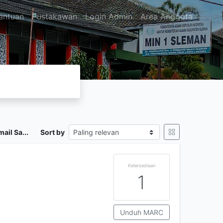
antuan
Pustakawan
Login Admin
Area Anggota
ail Sa...
Sort by
Ketersediaan
1
Unduh MARC