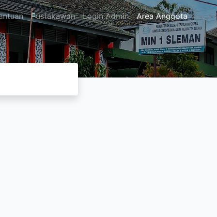
antuan
Pustakawan
Login Admin
Area Anggota