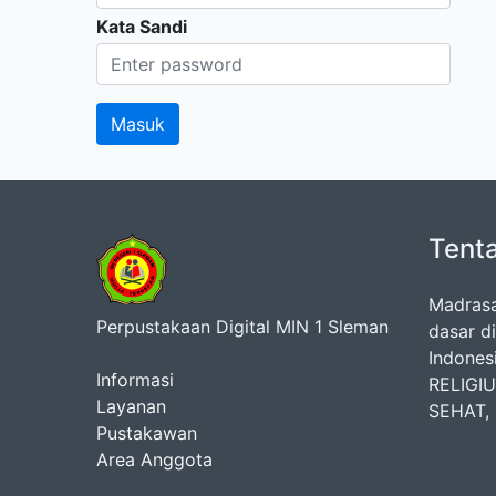
Kata Sandi
Tent
Madrasa
Perpustakaan Digital MIN 1 Sleman
dasar d
Indones
Informasi
RELIGI
Layanan
SEHAT,
Pustakawan
Area Anggota