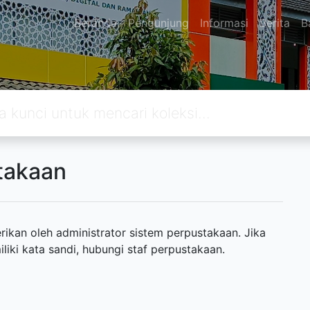
Beranda
Pengunjung
Informasi
Berita
B
takaan
ikan oleh administrator sistem perpustakaan. Jika
ki kata sandi, hubungi staf perpustakaan.