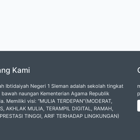
ang Kami
h Ibtidaiyah Negeri 1 Sleman adalah sekolah tingkat
m
i bawah naungan Kementerian Agama Republik
p
ia. Memiliki visi: “MULIA TERDEPAN”(MODERAT,
US, AKHLAK MULIA, TERAMPIL DIGITAL, RAMAH,
 PRESTASI TINGGI, ARIF TERHADAP LINGKUNGAN)